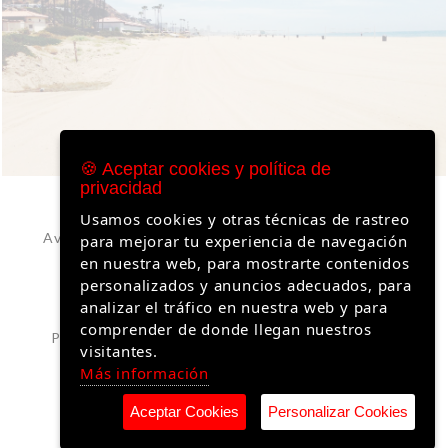
🍪 Aceptar cookies y política de
privacidad
Usamos cookies y otras técnicas de rastreo
Aviso Legal – Arte Perlas | Información Legal y
para mejorar tu experiencia de navegación
Condiciones del Sitio
en nuestra web, para mostrarte contenidos
personalizados y anuncios adecuados, para
Política de Privacidad
analizar el tráfico en nuestra web y para
comprender de donde llegan nuestros
Política de Cookies – Arte Perlas | Gestión y
visitantes.
Privacidad de Datos
Más información
Aceptar Cookies
Personalizar Cookies
© Copyright Arte Perlas